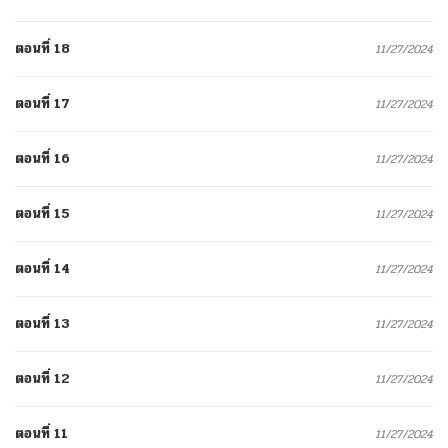
ตอนที่ 18
11/27/2024
ตอนที่ 17
11/27/2024
ตอนที่ 16
11/27/2024
ตอนที่ 15
11/27/2024
ตอนที่ 14
11/27/2024
ตอนที่ 13
11/27/2024
ตอนที่ 12
11/27/2024
ตอนที่ 11
11/27/2024