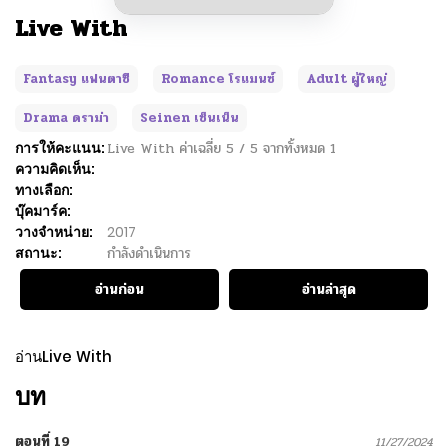
Live With
Fantasy แฟนตาซี
Romance โรแมนซ์
Adult ผู้ใหญ่
Drama ดราม่า
Seinen เซ็นเน็น
การให้คะแนน:
Live With
ค่าเฉลี่ย
5
/
5
จากทั้งหมด
1
ความคิดเห็น:
ทางเลือก:
บุ๊คมาร์ค:
วางจำหน่าย:
2017
สถานะ:
กำลังดำเนินการ
อ่านก่อน
อ่านล่าสุด
อ่านLive With
บท
ตอนที่ 19
11/27/2024