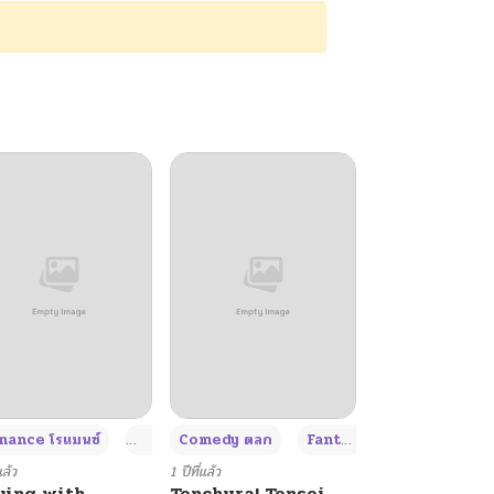
+4
+4
+3
ance โรแมนซ์
Adult ผู้ใหญ่
Comedy ตลก
Fantasy แฟนตาซี
แล้ว
1 ปีที่แล้ว
ying with
Tenchura! Tensei