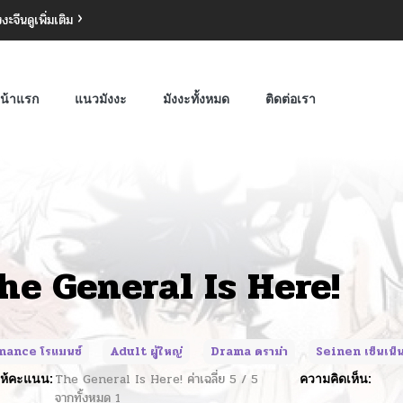
งงะจีน
ดูเพิ่มเติม
น้าแรก
แนวมังงะ
มังงะทั้งหมด
ติดต่อเรา
he General Is Here!
ance โรแมนซ์
Adult ผู้ใหญ่
Drama ดราม่า
Seinen เซ็นเน็
ห้คะแนน:
The General Is Here!
ค่าเฉลี่ย
5
/
5
ความคิดเห็น:
จากทั้งหมด
1