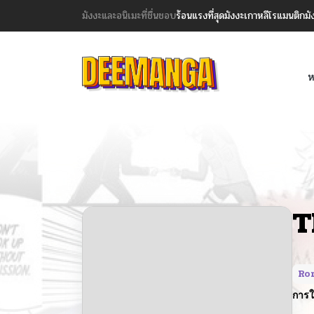
มังงะและอนิเมะที่ชื่นชอบ
ร้อนแรงที่สุด
มังงะเกาหลี
โรแมนติก
มั
ห
T
Rom
การใ