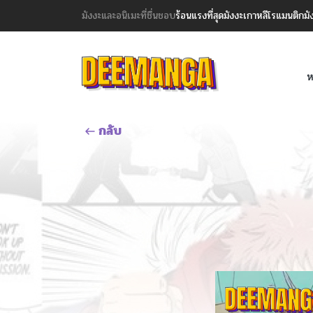
มังงะและอนิเมะที่ชื่นชอบ
ร้อนแรงที่สุด
มังงะเกาหลี
โรแมนติก
มั
ห
กลับ