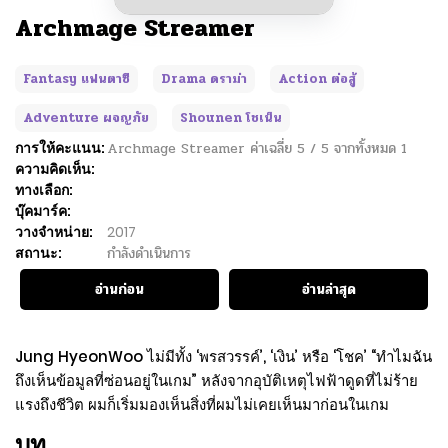
Archmage Streamer
Fantasy แฟนตาซี
Drama ดราม่า
Action ต่อสู้
Adventure ผจญภัย
Shounen โชเน็น
การให้คะแนน:
Archmage Streamer
ค่าเฉลี่ย
5
/
5
จากทั้งหมด
1
ความคิดเห็น:
ทางเลือก:
บุ๊คมาร์ค:
วางจำหน่าย:
2017
สถานะ:
กำลังดำเนินการ
อ่านก่อน
อ่านล่าสุด
Jung HyeonWoo ไม่มีทั้ง ‘พรสวรรค์’, ‘เงิน’ หรือ ‘โชค’ “ทำไมฉัน
ถึงเห็นข้อมูลที่ซ่อนอยู่ในเกม” หลังจากอุบัติเหตุไฟฟ้าดูดที่ไม่ร้าย
แรงถึงชีวิต ผมก็เริ่มมองเห็นสิ่งที่ผมไม่เคยเห็นมาก่อนในเกม
บท