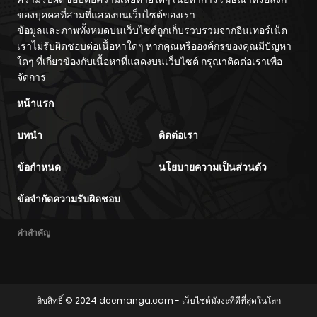
ตอนที่ 75
11/19/2024
ของบุคคลที่สามที่แสดงบนเว็บไซต์ของเรา
ข้อมูลและภาพทั้งหมดบนเว็บไซต์ถูกเก็บรวบรวมจากอินเทอร์เน็ต
ตอนที่ 74
เราไม่รับผิดชอบต่อเนื้อหาใดๆ หากคุณหรือองค์กรของคุณมีปัญหา
11/19/2024
ใดๆ ที่เกี่ยวข้องกับเนื้อหาที่แสดงบนเว็บไซต์ กรุณาติดต่อเราเพื่อ
จัดการ
ตอนที่ 73
11/19/2024
หน้าแรก
ตอนที่ 72
11/19/2024
บทนำ
ติดต่อเรา
ตอนที่ 71
11/19/2024
ข้อกำหนด
นโยบายความเป็นส่วนตัว
ข้อจำกัดความรับผิดชอบ
ตอนที่ 70
11/19/2024
คำสำคัญ
ตอนที่ 69
11/19/2024
ตอนที่ 68
11/19/2024
ลิขสิทธิ์ © 2024
deemanga.com
- เว็บไซต์มังงะที่ดีที่สุดในโลก