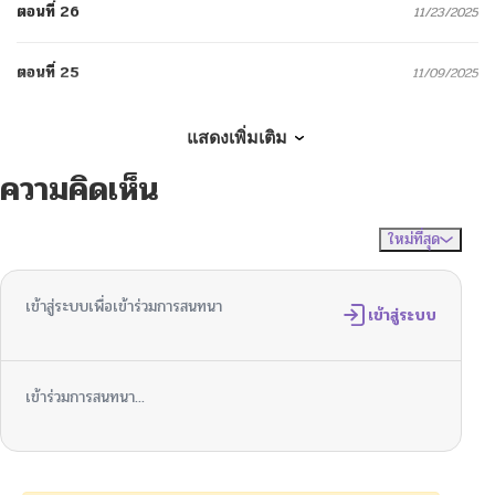
ตอนที่ 26
11/23/2025
ตอนที่ 25
11/09/2025
ตอนที่ 24
11/03/2025
แสดงเพิ่มเติม
ความคิดเห็น
ตอนที่ 23
11/03/2025
ใหม่ที่สุด
ไม่มีความคิดเห็น
จัดเรียงตาม
ตอนที่ 22
10/31/2025
เข้าสู่ระบบเพื่อเข้าร่วมการสนทนา
ตอนที่ 21
เข้าสู่ระบบ
10/24/2025
ตอนที่ 20
10/15/2025
เข้าร่วมการสนทนา...
ตอนที่ 19
09/30/2025