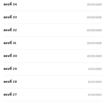
ตอนที่ 34
03/16/2026
ตอนที่ 33
03/02/2026
ตอนที่ 32
03/02/2026
ตอนที่ 31
02/07/2026
ตอนที่ 30
01/05/2026
ตอนที่ 29
12/21/2025
ตอนที่ 28
12/15/2025
ตอนที่ 27
12/10/2025