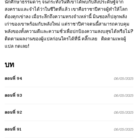
นักศึกษาธรรมดาๆ จนกระทั่งวันที่เขาได้พบกับสิ่งประดิษฐ์จาก
สงครามและจำได้ว่าในชีวิตที่แล้ว เขาคือราชาปีศาจผู้ทำให้โลก
ต้องคุกเข่าลง เมื่อระลึกถึงความทรงจำเหล่านี้ มินชอลก็ปลุกพลัง
เก่าของเขาพร้อมกับพลังใหม่ แต่ราชาปีศาจตนนี้สามารถควบคุม
พลังของทั้งความดีและความชั่วเพื่อปกป้องความสงบสุขได้หรือไม่?
ติดตามผลงานของผู้แปลก่อนใครได้ที่นี่ คลิ๊กเลย ติดตามเพจผู้
แปล กดเลย!
บท
ตอนที่ 94
06/05/2025
ตอนที่ 93
06/05/2025
ตอนที่ 92
06/05/2025
ตอนที่ 91
06/05/2025