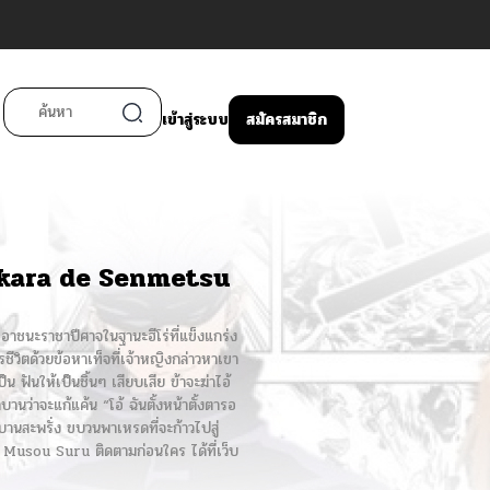
เข้าสู่ระบบ
สมัครสมาชิก
ikara de Senmetsu
ะราชาปีศาจในฐานะฮีโร่ที่แข็งแกร่ง
ีวิตด้วยข้อหาเท็จที่เจ้าหญิงกล่าวหาเขา
 ฟันให้เป็นชิ้นๆ เสียบเสีย ข้าจะฆ่าไอ้
านว่าจะแก้แค้น “โอ้ ฉันตั้งหน้าตั้งตารอ
บานสะพรั่ง ขบวนพาเหรดที่จะก้าวไปสู่
usou Suru ติดตามก่อนใคร ได้ที่เว็บ