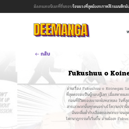
มังงะและอนิเมะที่ชื่นชอบ
ร้อนแรงที่สุด
มังงะเกาหลี
โรแมนติก
มั
ห
กลับ
Fukushuu o Koine
อ่านเรื่อง Fukushuu o Koinegau S
ที่สุดควรจะเป็นผู้กอบกู้โลก เมื่อสหาย
ก่อนที่ชีวิตของเขาจะพังทลายลง ในที่สุ
สารเลวพวกนั้นทุกคนอย่างไร้ความปรานีและ
ฉันจะดื่มด่ำกับเลือดของพวกเขาจนสุด
โศกนาฏกรรมก็เริ่มขึ้น อ่านมังงะ F