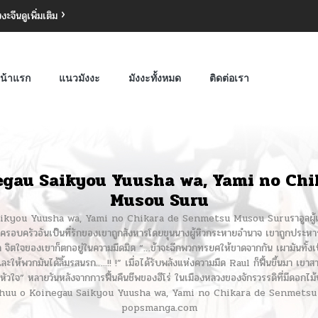
งงะจีน
ดูเพิ่มเติม
น้าแรก
แนวมังงะ
มังงะทั้งหมด
ติดต่อเรา
gau Saikyou Yuusha wa, Yami no Ch
Musou Suru
aikyou Yuusha wa, Yami no Chikara de Senmetsu Musou Suruราอูลผู้เอาชน
และครอบครัวอันเป็นที่รักของเขาถูกสังหารโดยขุนนางผู้หิวกระหายอำนาจ เขาถูกประหารช
ด จิตใจของเขาก็ตกอยู่ในความมืดมิด “…ข้าจะฉีกพวกทรยศให้ขาดจากกัน เผามันทั้งเป็น
ให้พวกมันได้ลิ้มรสนรก…..!! !” เมื่อได้รับพลังแห่งความมืด Raul ก็ฟื้นขึ้นมา เขาสาบ
หัวใจ” หลายวันหลังจากการฟื้นคืนชีพของฮีโร่ ในเมืองหลวงของจักรวรรดิที่มีดอกไม้
ukushuu o Koinegau Saikyou Yuusha wa, Yami no Chikara de Senmetsu M
popsmanga.com