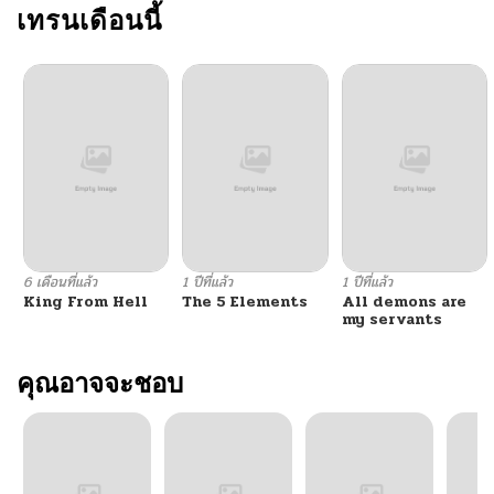
ตอนที่ 200
เทรนเดือนนี้
08/17/2025
ตอนที่ 199
08/17/2025
ตอนที่ 198
08/17/2025
ตอนที่ 197
08/17/2025
ตอนที่ 196
08/17/2025
6 เดือนที่แล้ว
1 ปีที่แล้ว
1 ปีที่แล้ว
King From Hell
The 5 Elements
All demons are
ตอนที่ 195
08/17/2025
my servants
ตอนที่ 194
คุณอาจจะชอบ
08/17/2025
ตอนที่ 193
10/26/2024