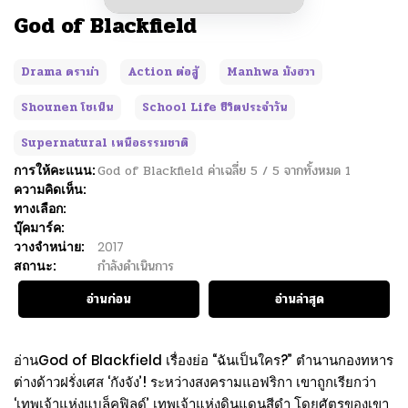
God of Blackfield
Drama ดราม่า
Action ต่อสู้
Manhwa มังฮวา
Shounen โชเน็น
School Life ชีวิตประจำวัน
Supernatural เหนือธรรมชาติ
การให้คะแนน:
God of Blackfield
ค่าเฉลี่ย
5
/
5
จากทั้งหมด
1
ความคิดเห็น:
ทางเลือก:
บุ๊คมาร์ค:
วางจำหน่าย:
2017
สถานะ:
กำลังดำเนินการ
อ่านก่อน
อ่านล่าสุด
อ่านGod of Blackfield เรื่องย่อ “ฉันเป็นใคร?” ตำนานกองทหาร
ต่างด้าวฝรั่งเศส ‘กังจัง’! ระหว่างสงครามแอฟริกา เขาถูกเรียกว่า
‘เทพเจ้าแห่งแบล็คฟิลด์’ เทพเจ้าแห่งดินแดนสีดำ โดยศัตรูของเขา