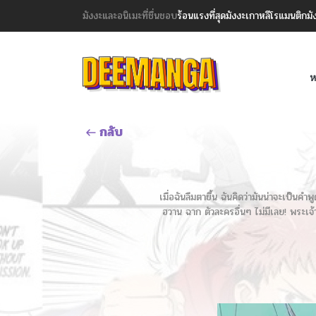
มังงะและอนิเมะที่ชื่นชอบ
ร้อนแรงที่สุด
มังงะเกาหลี
โรแมนติก
มั
ห
กลับ
เมื่อฉันลืมตาขึ้น ฉันคิดว่ามันน่าจะเป็นคำ
ฮวาน ฉาก ตัวละครอื่นๆ ไม่มีเลย! พระเจ