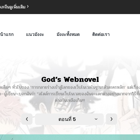
งงะจีน
ดูเพิ่มเติม
น้าแรก
แนวมังงะ
มังงะทั้งหมด
ติดต่อเรา
God’s Webnovel
พูดเดิมๆ ทั่วไปของ ‘การกลายร่างเข้าสู่โลกของเว็บโนเวลในฐานะตัวละครหลัก’ แต่เรื่องน
้า—ผู้เขียน—บอกฉันว่า “สไตล์การเขียนเว็บโนเวลของฉันจะแตกต่างอย่างมากจากวิธีที่ค
ต่างกันเหลือเกิน!!!
ตอนที่ 5