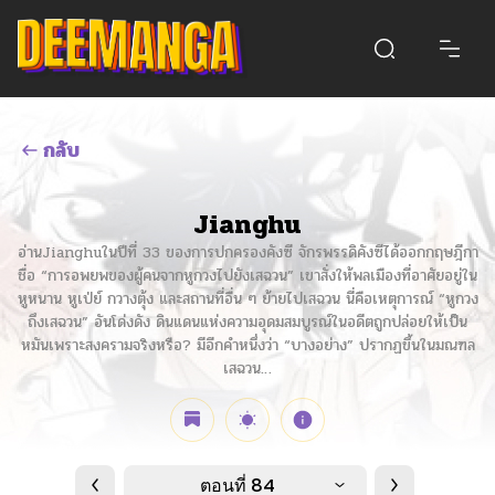
กลับ
Jianghu
อ่านJianghuในปีที่ 33 ของการปกครองคังซี จักรพรรดิคังซีได้ออกกฤษฎีกา
ชื่อ “การอพยพของผู้คนจากหูกวงไปยังเสฉวน” เขาสั่งให้พลเมืองที่อาศัยอยู่ใน
หูหนาน หูเป่ย์ กวางตุ้ง และสถานที่อื่น ๆ ย้ายไปเสฉวน นี่คือเหตุการณ์ “หูกวง
ถึงเสฉวน” อันโด่งดัง ดินแดนแห่งความอุดมสมบูรณ์ในอดีตถูกปล่อยให้เป็น
หมันเพราะสงครามจริงหรือ? มีอีกคำหนึ่งว่า “บางอย่าง” ปรากฏขึ้นในมณฑล
เสฉวน…
ตอนที่ 84