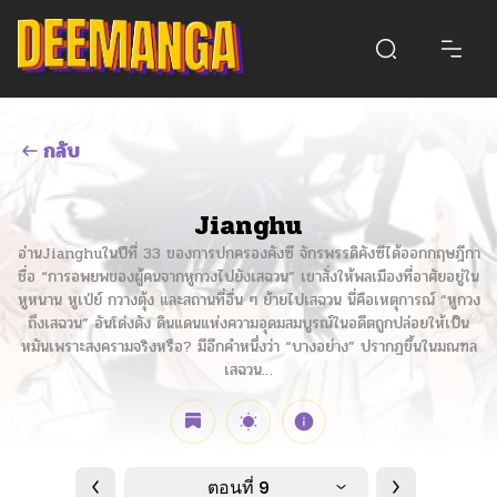
กลับ
Jianghu
อ่านJianghuในปีที่ 33 ของการปกครองคังซี จักรพรรดิคังซีได้ออกกฤษฎีกา
ชื่อ “การอพยพของผู้คนจากหูกวงไปยังเสฉวน” เขาสั่งให้พลเมืองที่อาศัยอยู่ใน
หูหนาน หูเป่ย์ กวางตุ้ง และสถานที่อื่น ๆ ย้ายไปเสฉวน นี่คือเหตุการณ์ “หูกวง
ถึงเสฉวน” อันโด่งดัง ดินแดนแห่งความอุดมสมบูรณ์ในอดีตถูกปล่อยให้เป็น
หมันเพราะสงครามจริงหรือ? มีอีกคำหนึ่งว่า “บางอย่าง” ปรากฏขึ้นในมณฑล
เสฉวน…
ตอนที่ 9