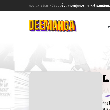
มังงะและอนิเมะที่ชื่นชอบ
ร้อนแรงที่สุด
มังงะเกาหลี
โรแมนติก
มั
ห
L
Fan
การใ
ทางเ