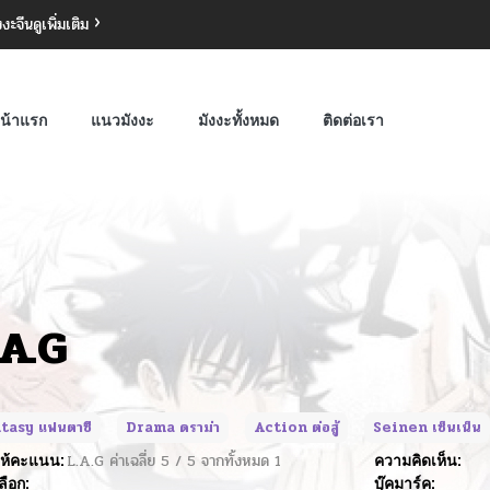
งงะจีน
ดูเพิ่มเติม
น้าแรก
แนวมังงะ
มังงะทั้งหมด
ติดต่อเรา
.A.G
tasy แฟนตาซี
Drama ดราม่า
Action ต่อสู้
Seinen เซ็นเน็น
ห้คะแนน:
L.A.G
ค่าเฉลี่ย
5
/
5
จากทั้งหมด
1
ความคิดเห็น:
ลือก:
บุ๊คมาร์ค: