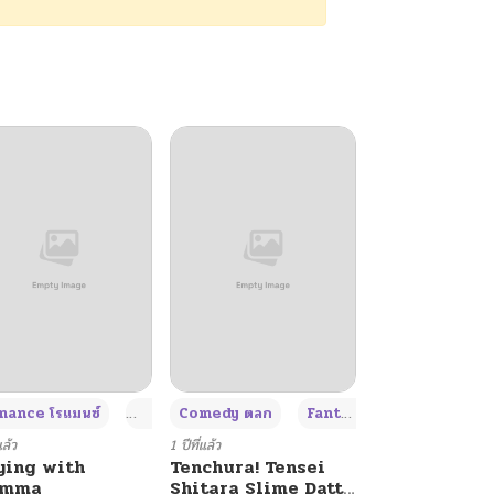
+4
+4
+3
ance โรแมนซ์
Adult ผู้ใหญ่
Comedy ตลก
Fantasy แฟนตาซี
แล้ว
1 ปีที่แล้ว
ying with
Tenchura! Tensei
umma
Shitara Slime Datta