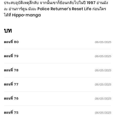
ประสบอุบัติเหตุลึกลับ จากนั้นเขาก็ย้อนกลับไปในปี 1997 อ่านมัง
งะ อ่านการ์ตูน มังงะ Police Returner’s Reset Life ก่อนใคร
ได้ที่ Hippo-manga
บท
ตอนที่ 80
06/05/2025
ตอนที่ 79
06/05/2025
ตอนที่ 78
06/05/2025
ตอนที่ 77
06/05/2025
ตอนที่ 76
06/05/2025
ตอนที่ 75
06/05/2025