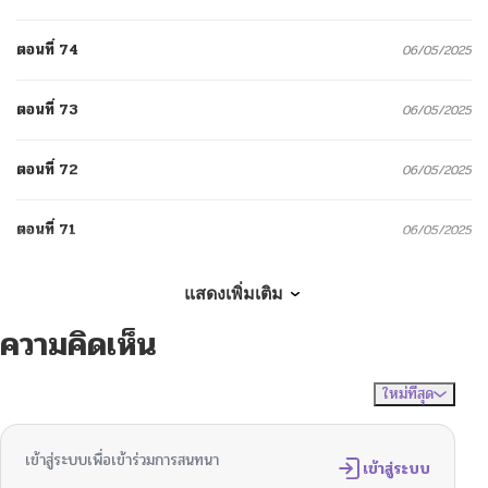
ตอนที่ 74
06/05/2025
ตอนที่ 73
06/05/2025
ตอนที่ 72
06/05/2025
ตอนที่ 71
06/05/2025
ตอนที่ 70
06/05/2025
แสดงเพิ่มเติม
ความคิดเห็น
ตอนที่ 69
06/05/2025
ใหม่ที่สุด
ไม่มีความคิดเห็น
จัดเรียงตาม
ตอนที่ 68
06/05/2025
เข้าสู่ระบบเพื่อเข้าร่วมการสนทนา
ตอนที่ 67
เข้าสู่ระบบ
06/05/2025