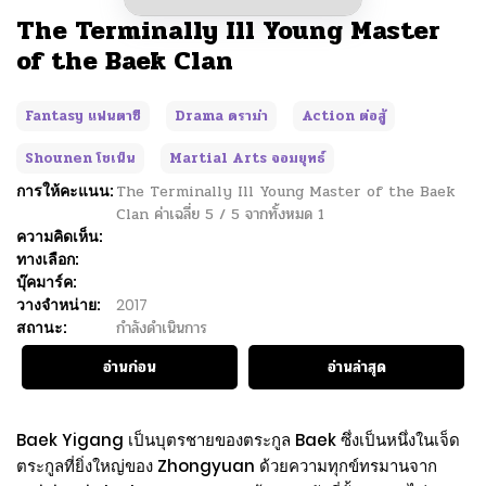
The Terminally Ill Young Master
of the Baek Clan
Fantasy แฟนตาซี
Drama ดราม่า
Action ต่อสู้
Shounen โชเน็น
Martial Arts จอมยุทธ์
การให้คะแนน:
The Terminally Ill Young Master of the Baek
Clan
ค่าเฉลี่ย
5
/
5
จากทั้งหมด
1
ความคิดเห็น:
ทางเลือก:
บุ๊คมาร์ค:
วางจำหน่าย:
2017
สถานะ:
กำลังดำเนินการ
อ่านก่อน
อ่านล่าสุด
Baek Yigang เป็นบุตรชายของตระกูล Baek ซึ่งเป็นหนึ่งในเจ็ด
ตระกูลที่ยิ่งใหญ่ของ Zhongyuan ด้วยความทุกข์ทรมานจาก