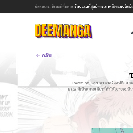
มังงะและอนิเมะที่ชื่นชอบ
ร้อนแรงที่สุด
มังงะเกาหลี
โรแมนติก
มั
ห
กลับ
T
Tower of God ทาวเวอร์ออฟก๊อด หอคอยเ
Bam มีเป้าหมายเดียวที่ทำให้เขายอมปีนหอ