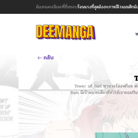
มังงะและอนิเมะที่ชื่นชอบ
ร้อนแรงที่สุด
มังงะเกาหลี
โรแมนติก
มั
ห
กลับ
T
Tower of God ทาวเวอร์ออฟก๊อด หอคอยเ
Bam มีเป้าหมายเดียวที่ทำให้เขายอมปีนหอ