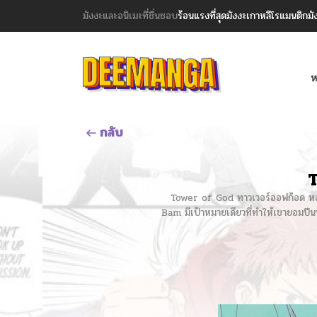
มังงะและอนิเมะที่ชื่นชอบ
ร้อนแรงที่สุด
มังงะเกาหลี
โรแมนติก
มั
ห
กลับ
T
Tower of God ทาวเวอร์ออฟก๊อด หอคอยเ
Bam มีเป้าหมายเดียวที่ทำให้เขายอมปีนหอ