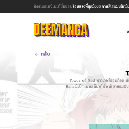
มังงะและอนิเมะที่ชื่นชอบ
ร้อนแรงที่สุด
มังงะเกาหลี
โรแมนติก
มั
ห
กลับ
T
Tower of God ทาวเวอร์ออฟก๊อด หอคอยเ
Bam มีเป้าหมายเดียวที่ทำให้เขายอมปีนหอ