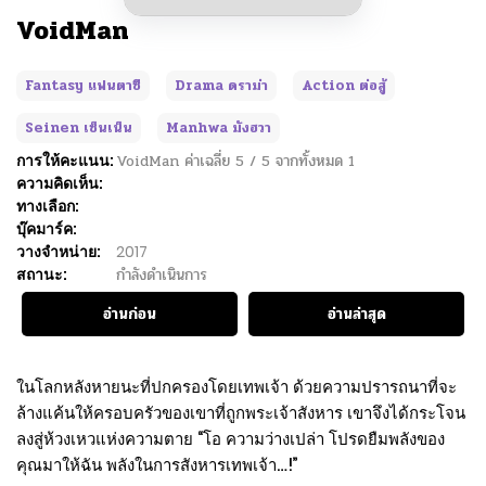
VoidMan
Fantasy แฟนตาซี
Drama ดราม่า
Action ต่อสู้
Seinen เซ็นเน็น
Manhwa มังฮวา
การให้คะแนน:
VoidMan
ค่าเฉลี่ย
5
/
5
จากทั้งหมด
1
ความคิดเห็น:
ทางเลือก:
บุ๊คมาร์ค:
วางจำหน่าย:
2017
สถานะ:
กำลังดำเนินการ
อ่านก่อน
อ่านล่าสุด
ในโลกหลังหายนะที่ปกครองโดยเทพเจ้า ด้วยความปรารถนาที่จะ
ล้างแค้นให้ครอบครัวของเขาที่ถูกพระเจ้าสังหาร เขาจึงได้กระโจน
ลงสู่ห้วงเหวแห่งความตาย “โอ ความว่างเปล่า โปรดยืมพลังของ
คุณมาให้ฉัน พลังในการสังหารเทพเจ้า…!”