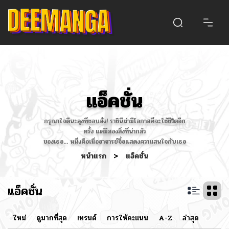
แอ็คชั่น
กรุณาใจดีนะลุงที่ชอบสั่ง! ราชินีฆ่ามีโอกาสที่จะใช้ชีวิตอีก
ครั้ง แต่มีสองสิ่งที่น่ากลัว
ของเธอ... หนึ่งคือเมื่ออาจารย์จื้อแสดงความสนใจกับเธอ
หน้าแรก
>
แอ็คชั่น
แอ็คชั่น
ใหม่
ดูมากที่สุด
เทรนด์
การให้คะแนน
A-Z
ล่าสุด