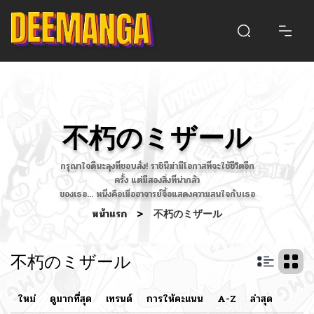
不朽のミザール
กรุณาใจดีนะลุงที่ชอบสั่ง! ราชินีฆ่ามีโอกาสที่จะใช้ชีวิตอีก
ครั้ง แต่มีสองสิ่งที่น่ากลัว
ของเธอ... หนึ่งคือเมื่ออาจารย์จื้อแสดงความสนใจกับเธอ
หน้าแรก
>
不朽のミザール
不朽のミザール
ใหม่
ดูมากที่สุด
เทรนด์
การให้คะแนน
A-Z
ล่าสุด