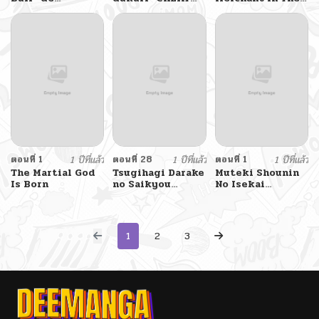
Nakamatachi ga
de Otegaru SLOW
Other World
Sekai Saikyou –
LIFE ~Mura desu
Soko ni Iru Dake
ga Nanika?
Mujikaku Musou
ตอนที่ 1
1 ปีที่แล้ว
ตอนที่ 28
1 ปีที่แล้ว
ตอนที่ 1
1 ปีที่แล้ว
The Martial God
Tsugihagi Darake
Muteki Shounin
Is Born
no Saikyou
No Isekai
Yuusha
Nariagari
Monogatari
~Gendai No
Seihin Wo Jizai
1
2
3
Ni Toriyoseru
Sukiru Ga Aru
Node Isekai De
Wa Rakushou
Desu~