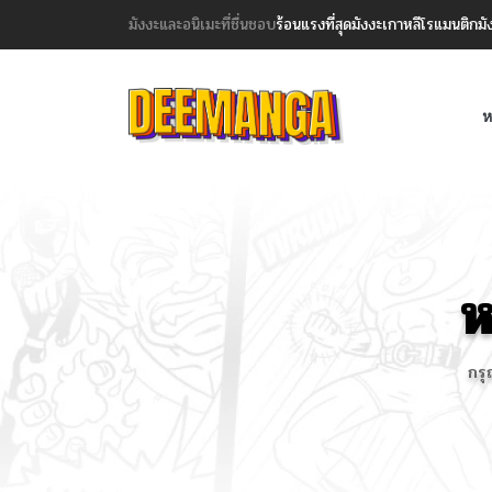
มังงะและอนิเมะที่ชื่นชอบ
ร้อนแรงที่สุด
มังงะเกาหลี
โรแมนติก
มั
ห
ห
กรุ